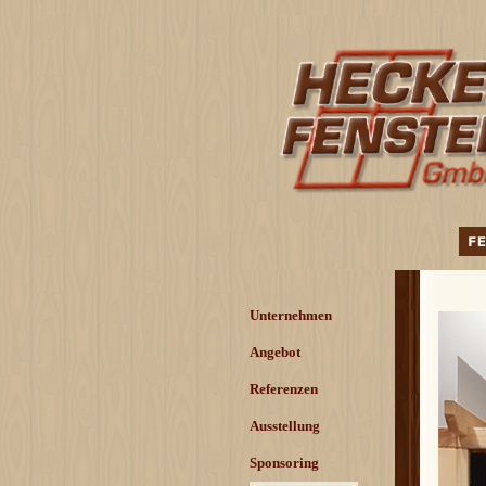
Direkt zum Seiteninhalt
Menü überspringen
Unternehmen
Angebot
▼
Referenzen
▼
Ausstellung
Sponsoring